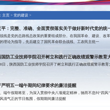
：
主页
>
党的建设
>
近平：完整、准确、全面贯彻落实关于做好新时代党的统
战线是党的总路线总政策的重要组成部分。在我国革命、建设、改
的理论为指导，先后建立了国民革命联合战线、工农民主统一
西国防工业技师学院召开树立和践行正确政绩观警示教育
28日，陕西国防工业技师学院召开了树立和践行正确政绩观警示教
于严明五一端午期间纪律要求的廉洁提醒
、端午假期将至，为深入贯彻中央八项规定精神，驰而不息纠“四风
风清气正的节日氛围，假期期间廉洁提醒