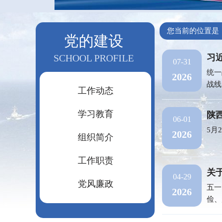
您当前的位置是
党的建设
SCHOOL PROFILE
习
07-31
统一
2026
战线
工作动态
学习教育
陕
06-01
5月
2026
组织简介
工作职责
关
04-29
党风廉政
五一
2026
俭、