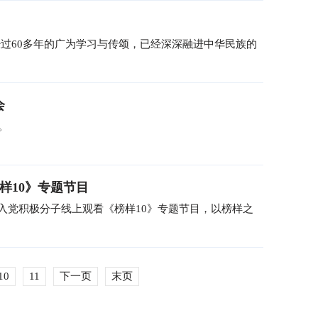
过60多年的广为学习与传颂，已经深深融进中华民族的
会
。
样10》专题节目
和入党积极分子线上观看《榜样10》专题节目，以榜样之
10
11
下一页
末页