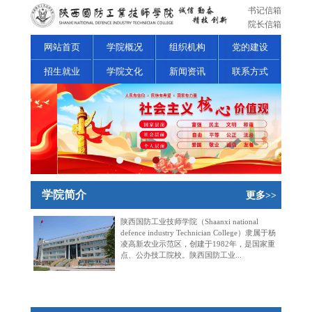
书记信箱
院长信箱
网站首页
学院概况
组织机构
党的建设
招生就业
学院文化
新闻资讯
联系方式
学院简介
更多>>
陕西国防工业技师学院（Shaanxi national
defence industry Technician College）隶属于杨
凌高新农业示范区，创建于1982年，是国家重
点、公办技工院校。陕西国防工业...