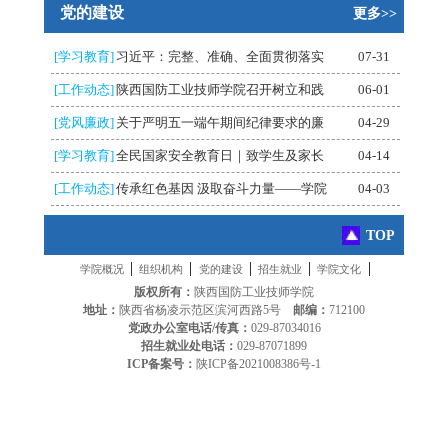
党的建设
更多>>
[学习教育]
习近平：完整、准确、全面贯彻落实
07-31
[工作动态]
陕西国防工业技师学院召开树立和践
06-01
[党风廉政]
关于严明五一端午期间纪律要求的廉
04-29
[学习教育]
全民国家安全教育日｜致学生及家长
04-14
[工作动态]
传承红色基因 汲取奋斗力量——学院
04-03
TOP
|
|
|
|
|
学院概况
组织机构
党的建设
招生就业
学院文化
版权所有：
陕西国防工业技师学院
地址：
陕西省杨凌示范区滨河西路5号
邮编：
712100
党政办公室电话/传真：
029-87034016
招生就业处电话：
029-87071899
ICP备案号：
陕ICP备2021008386号-1