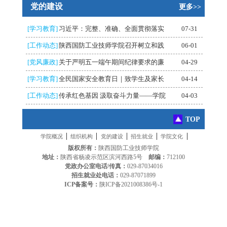
党的建设
更多>>
[学习教育]
习近平：完整、准确、全面贯彻落实
07-31
[工作动态]
陕西国防工业技师学院召开树立和践
06-01
[党风廉政]
关于严明五一端午期间纪律要求的廉
04-29
[学习教育]
全民国家安全教育日｜致学生及家长
04-14
[工作动态]
传承红色基因 汲取奋斗力量——学院
04-03
TOP
|
|
|
|
|
学院概况
组织机构
党的建设
招生就业
学院文化
版权所有：
陕西国防工业技师学院
地址：
陕西省杨凌示范区滨河西路5号
邮编：
712100
党政办公室电话/传真：
029-87034016
招生就业处电话：
029-87071899
ICP备案号：
陕ICP备2021008386号-1