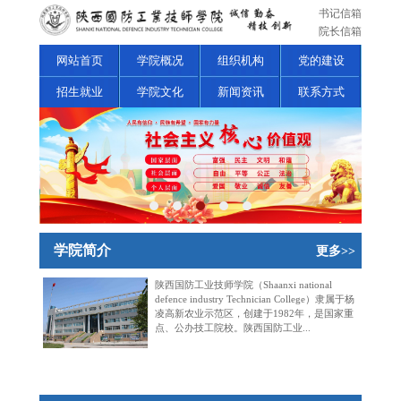
书记信箱
院长信箱
网站首页
学院概况
组织机构
党的建设
招生就业
学院文化
新闻资讯
联系方式
学院简介
更多>>
陕西国防工业技师学院（Shaanxi national
defence industry Technician College）隶属于杨
凌高新农业示范区，创建于1982年，是国家重
点、公办技工院校。陕西国防工业...