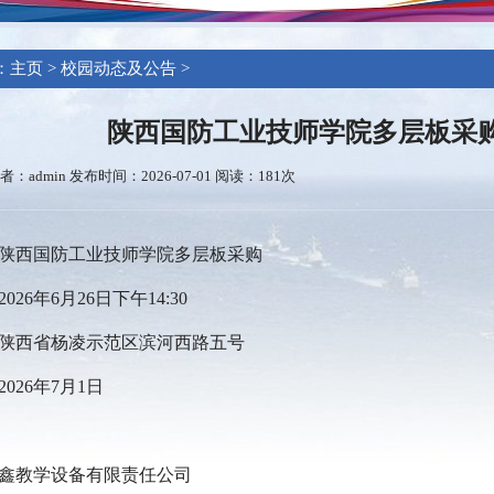
：
主页
>
校园动态及公告
>
陕西国防工业技师学院多层板采
者：admin 发布时间：2026-07-01 阅读：
181次
陕西国防工业技师学院多层板采购
2026
年
6
月
26
日下午
14
:
30
陕西省杨凌示范区滨河西路五号
2026
年
7
月
1
日
鑫教学设备有限责任公司