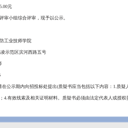
5.00
元
评审小组综合评审，现予以公示。
防工业技师学院
杨凌示范区滨河西路五号
师
6
请在公示期内向招投标处提出
(
质疑书应当包括以下内容：
1.
质疑
；
4.
有效线索及相关证明材料。质疑书必须由法定代表人或授权