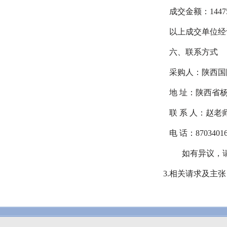
成交金额：
1447
以上成交单位经
六、联系方式
采购人
：陕西国
地
址：陕西省
联
系
人：赵老
电
话：
8703401
如有异议，
3.
相关请求及主张